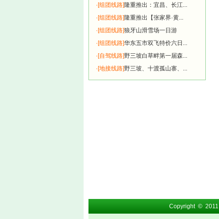
·
[组团线路]
隆重推出：宜昌、长江...
·
[组团线路]
隆重推出【张家界·黄...
·
[组团线路]
狼牙山滑雪场一日游
·
[组团线路]
华东五市双飞特价六日...
·
[自驾线路]
野三坡白草畔第一届森...
·
[地接线路]
野三坡、十渡孤山寨、...
Copyright
©
201