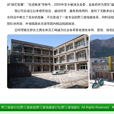
的“德艺双馨”、“先进集体”等称号，2005年至今被涞水县委，县政府评为景区“
我公司自成立以来艰苦创业，诚信经营，服务热情周到，接待了无数来自
在同业中树立了良好的形象，不仅形成了一套专业的野三坡地接体系，同时还组
阳红休闲游、外省线路欢乐游等国内精品线路旅游。
总经理褚文婷女士携全体员工竭诚为社会各界新老朋友休闲、度假、游览
1 野三坡旅行社|野三坡旅游|野三坡地接旅行社|野三坡地接社 All Rights Reserved