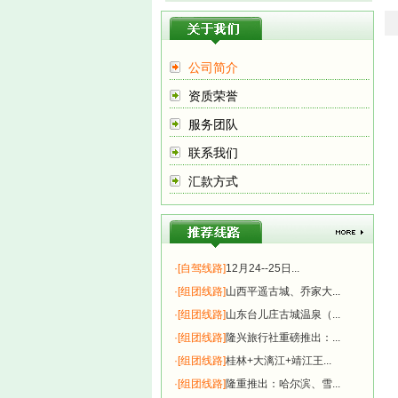
公司简介
资质荣誉
服务团队
联系我们
汇款方式
·
[自驾线路]
12月24--25日...
·
[组团线路]
山西平遥古城、乔家大...
·
[组团线路]
山东台儿庄古城温泉（...
·
[组团线路]
隆兴旅行社重磅推出：...
·
[组团线路]
桂林+大漓江+靖江王...
·
[组团线路]
隆重推出：哈尔滨、雪...